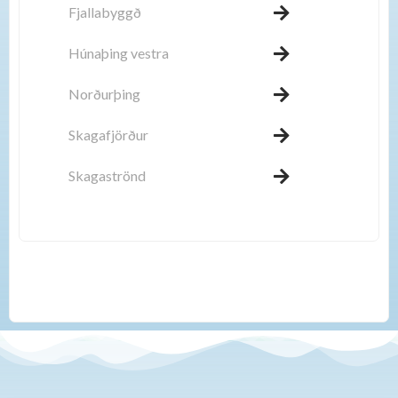
Fjallabyggð
Húnaþing vestra
Norðurþing
Skagafjörður
Skagaströnd