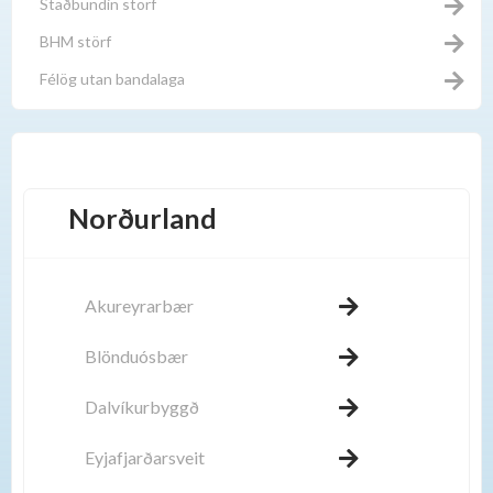
Staðbundin störf
BHM störf
Félög utan bandalaga
Norðurland
Akureyrarbær
Blönduósbær
Dalvíkurbyggð
Eyjafjarðarsveit