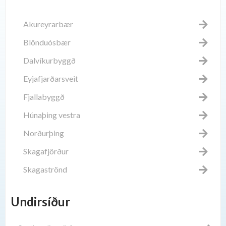
Akureyrarbær
Blönduósbær
Dalvíkurbyggð
Eyjafjarðarsveit
Fjallabyggð
Húnaþing vestra
Norðurþing
Skagafjörður
Skagaströnd
Undirsíður