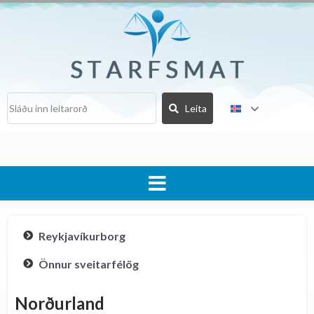
Skip
to
content
Menu
Reykjavíkurborg
Önnur sveitarfélög
Norðurland